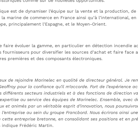
istoriques comme sur de nouvelles opportunités.
gique est de dynamiser l’équipe sur la vente et la production, de
la marine de commerce en France ainsi qu’à l’international, en p
ope, principalement l’Espagne, et le Moyen-Orient.
de faire évoluer la gamme, en particulier en détection incendie a
es fournisseurs pour diversifier les sources d’achat et faire face
es premières et des composants électroniques.
reux de rejoindre Marinelec en qualité de directeur général. Je re
offroy pour la confiance qu’il m’accorde. Fort de l’expérience a
différents secteurs industriels et à des fonctions de direction var
expertise au service des équipes de Marinelec. Ensemble, avec d
x et animés par un véritable esprit d’innovation, nous poursuivro
l’entreprise au sein du groupe Francbord. Nous écrirons ainsi un
de cette entreprise bretonne, en consolidant ses positions et en p
 indique Frédéric Martin.