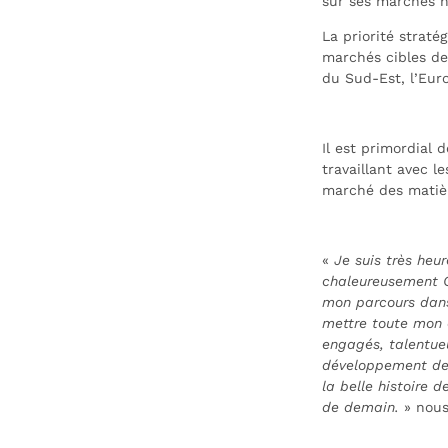
sur ses marchés h
La priorité straté
marchés cibles de 
du Sud-Est, l’Eur
Il est primordial 
travaillant avec l
marché des matièr
«
Je suis très heu
chaleureusement Ge
mon parcours dans 
mettre toute mon 
engagés, talentueu
développement de 
la belle histoire 
de demain.
» nous