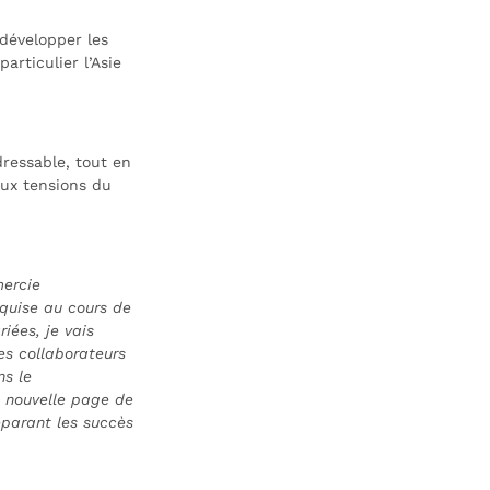
 développer les
articulier l’Asie
dressable, tout en
 aux tensions du
mercie
cquise au cours de
iées, je vais
es collaborateurs
ns le
e nouvelle page de
réparant les succès