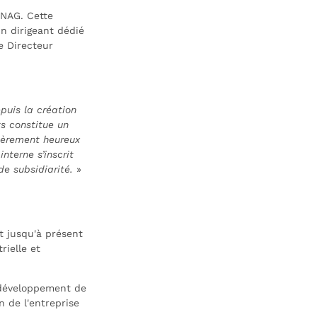
ENAG. Cette
un dirigeant dédié
e Directeur
puis la création
s constitue un
ièrement heureux
nterne s’inscrit
de subsidiarité.
»
t jusqu'à présent
rielle et
e développement de
n de l'entreprise