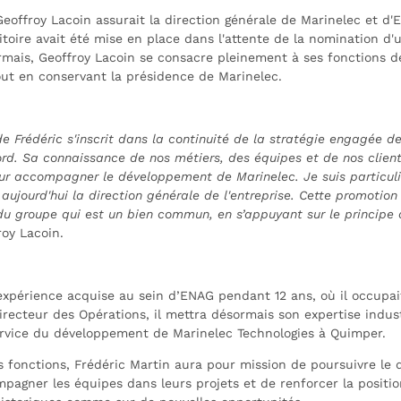
eoffroy Lacoin assurait la direction générale de Marinelec et d'
itoire avait été mise en place dans l'attente de la nomination d'
rmais, Geoffroy Lacoin se consacre pleinement à ses fonctions d
ut en conservant la présidence de Marinelec.
 Frédéric s'inscrit dans la continuité de la stratégie engagée de
rd. Sa connaissance de nos métiers, des équipes et de nos client
our accompagner le développement de Marinelec. Je suis particul
aujourd'hui la direction générale de l'entreprise. Cette promotion i
du groupe qui est un bien commun, en s’appuyant sur le principe 
roy Lacoin.
 expérience acquise au sein d’ENAG pendant 12 ans, où il occupai
irecteur des Opérations, il mettra désormais son expertise indust
rvice du développement de Marinelec Technologies à Quimper.
s fonctions, Frédéric Martin aura pour mission de poursuivre l
pagner les équipes dans leurs projets et de renforcer la positio