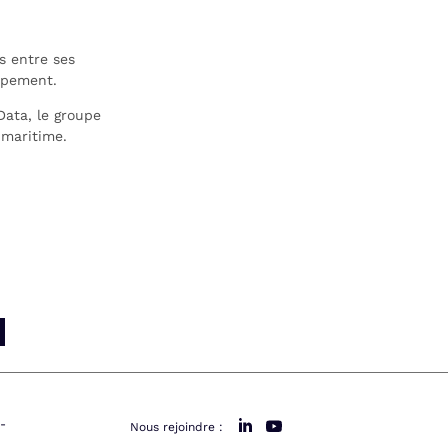
s entre ses
ppement.
ata, le groupe
 maritime.
-
Nous rejoindre :